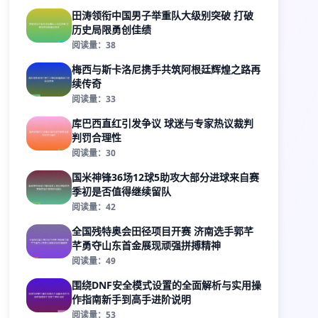
田涛领衔中国男子举重队大级别突破 打破
历史局限勇创佳绩
阅读量：38
梅西与斯卡洛尼携手共筑阿根廷辉煌之路再
续传奇
阅读量：33
库巴西直红引发争议 球迷与专家热议裁判
判罚合理性
阅读量：30
国米神锋36场12球5助攻大部分进球来自赛
季初是否值得继续留队
阅读量：42
全国残特奥会田径项目开赛 济南选手郭芊
芊勇夺山东首金展现顽强拼搏精神
阅读量：49
围绕DNF安全模式设置的全面解析与实用操
作指南新手到高手进阶说明
阅读量：53