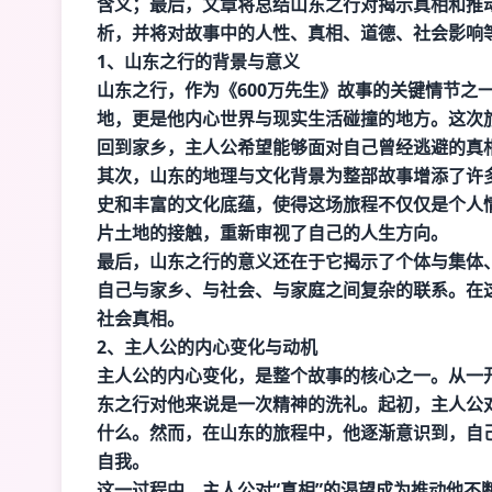
含义；最后，文章将总结山东之行对揭示真相和推
析，并将对故事中的人性、真相、道德、社会影响
1、山东之行的背景与意义
山东之行，作为《600万先生》故事的关键情节之
地，更是他内心世界与现实生活碰撞的地方。这次
回到家乡，主人公希望能够面对自己曾经逃避的真
其次，山东的地理与文化背景为整部故事增添了许
史和丰富的文化底蕴，使得这场旅程不仅仅是个人
片土地的接触，重新审视了自己的人生方向。
最后，山东之行的意义还在于它揭示了个体与集体
自己与家乡、与社会、与家庭之间复杂的联系。在
社会真相。
2、主人公的内心变化与动机
主人公的内心变化，是整个故事的核心之一。从一
东之行对他来说是一次精神的洗礼。起初，主人公
什么。然而，在山东的旅程中，他逐渐意识到，自
自我。
这一过程中，主人公对“真相”的渴望成为推动他不